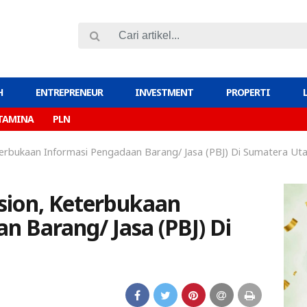
H
ENTREPRENEUR
INVESTMENT
PROPERTI
TAMINA
PLN
terbukaan Informasi Pengadaan Barang/ Jasa (PBJ) Di Sumatera Ut
sion, Keterbukaan
n Barang/ Jasa (PBJ) Di