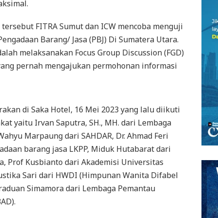
ksimal.
 tersebut FITRA Sumut dan ICW mencoba menguji
engadaan Barang/ Jasa (PBJ) Di Sumatera Utara.
dalah melaksanakan Focus Group Discussion (FGD)
 yang pernah mengajukan permohonan informasi
kan di Saka Hotel, 16 Mei 2023 yang lalu diikuti
kat yaitu Irvan Saputra, SH., MH. dari Lembaga
Wahyu Marpaung dari SAHDAR, Dr. Ahmad Feri
gadaan barang jasa LKPP, Miduk Hutabarat dari
, Prof Kusbianto dari Akademisi Universitas
stika Sari dari HWDI (Himpunan Wanita Difabel
araduan Simamora dari Lembaga Pemantau
AD).