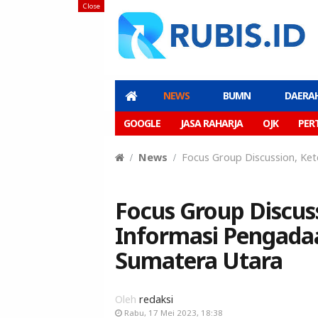
Close
NEWS
BUMN
DAERA
GOOGLE
JASA RAHARJA
OJK
PER
News
Focus Group Discussion, Ke
Focus Group Discus
Informasi Pengadaa
Sumatera Utara
Oleh
redaksi
Rabu, 17 Mei 2023, 18:38