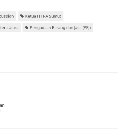
cussion
Ketua FITRA Sumut
tera Utara
Pengadaan Barang dan Jasa (PBJ)
han
1