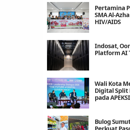
Pertamina P
SMA Al-Azh
HIV/AIDS
Indosat, Oo
Platform AI 
Wali Kota M
Digital Spli
pada APEKSI
Bulog Sumut
Perkuat Pas