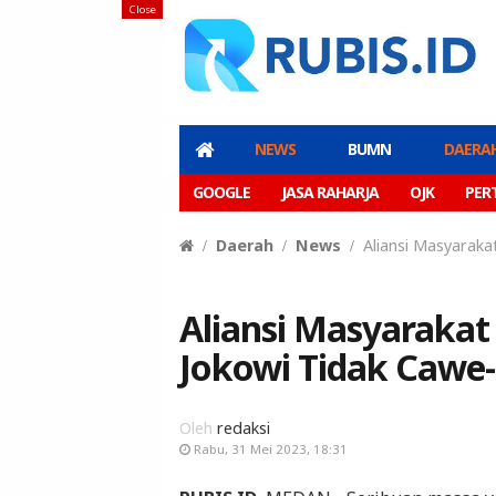
Close
NEWS
BUMN
DAERA
GOOGLE
JASA RAHARJA
OJK
PER
Daerah
News
Aliansi Masyarak
Aliansi Masyaraka
Jokowi Tidak Cawe-
Oleh
redaksi
Rabu, 31 Mei 2023, 18:31