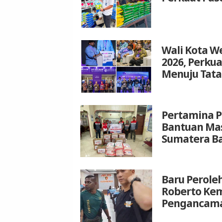
Wali Kota We
2026, Perku
Menuju Tata
Pertamina P
Bantuan Mas
Sumatera B
Baru Peroleh
Roberto Kem
Pengancam