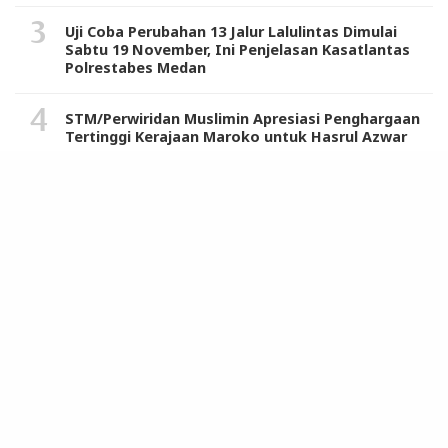
Uji Coba Perubahan 13 Jalur Lalulintas Dimulai
Sabtu 19 November, Ini Penjelasan Kasatlantas
Polrestabes Medan
STM/Perwiridan Muslimin Apresiasi Penghargaan
Tertinggi Kerajaan Maroko untuk Hasrul Azwar
Warga dan Tokoh Masyarakat Sambut Positif
Sosialisasi Komisi IX DPR RI dan Tim Program
MBG di Langkat
REDAKSI
SIBER