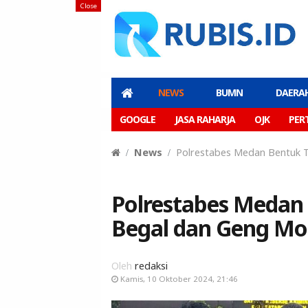
Close
NEWS
BUMN
DAERA
GOOGLE
JASA RAHARJA
OJK
PER
News
Polrestabes Medan Bentuk 
Polrestabes Medan
Begal dan Geng Mo
Oleh
redaksi
Kamis, 10 Oktober 2024, 21:46