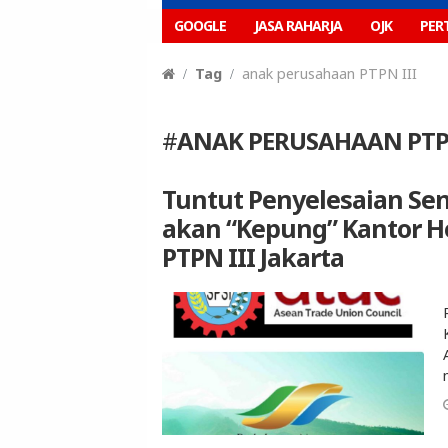
GOOGLE
JASA RAHARJA
OJK
PER
Tag
anak perusahaan PTPN III
#
ANAK PERUSAHAAN PTPN
Tuntut Penyelesaian Se
akan “Kepung” Kantor H
PTPN III Jakarta