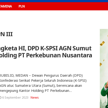
TAMINA
PLN
 III
ngketa HI, DPD K-SPSI AGN Sumut
olding PT Perkebunan Nusantara
RUBIS.ID, MEDAN – Dewan Pengurus Daerah (DPD)
Konfederasi Serikat Pekerja Seluruh Indonesia (K-SPSI)
AGN atuc Sumatera Utara (Sumut), berencana akan
mengepung Kantor Holding PT Perkebunan…
6 September 2023
News