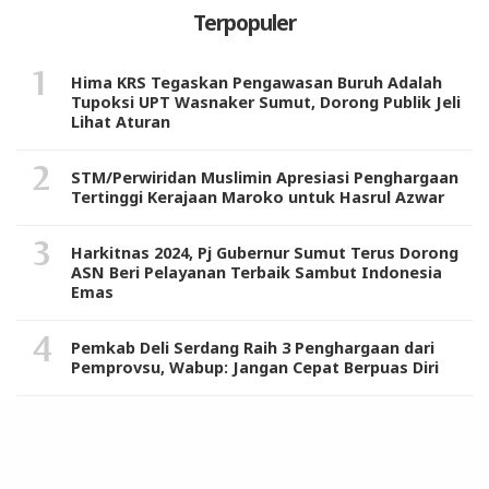
Terpopuler
Hima KRS Tegaskan Pengawasan Buruh Adalah
Tupoksi UPT Wasnaker Sumut, Dorong Publik Jeli
Lihat Aturan
STM/Perwiridan Muslimin Apresiasi Penghargaan
Tertinggi Kerajaan Maroko untuk Hasrul Azwar
Harkitnas 2024, Pj Gubernur Sumut Terus Dorong
ASN Beri Pelayanan Terbaik Sambut Indonesia
Emas
Pemkab Deli Serdang Raih 3 Penghargaan dari
Pemprovsu, Wabup: Jangan Cepat Berpuas Diri
JMSI Minta Polisi Segera Ungkap Upaya
Pembunuhan Rahiman Dani