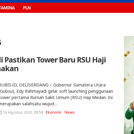
TAMINA
PLN
G
 Pastikan Tower Baru RSU Haji
nakan
RUBIS.ID, DELISERDANG – Gubernur Sumatera Utara
(Gubsu), Edy Rahmayadi gelar soft launching penggunaan
tower pertama Rumah Sakit Umum (RSU) Haji Medan. Ini
merupakan salahsatu wujud…
16 Agustus 2023, 09:58
Ekonomi
News