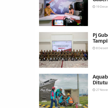
19 Dese
Pj Gub
Tampil
8 Desem
Aquab
Ditutu
27 Nove