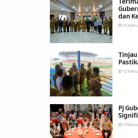
Terim
Guber
dan K
13 Febru
Tinjau
Pastik
12 Febru
Pj Gub
Signif
3 Februa