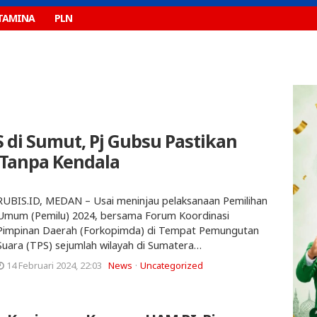
TAMINA
PLN
S di Sumut, Pj Gubsu Pastikan
 Tanpa Kendala
RUBIS.ID, MEDAN – Usai meninjau pelaksanaan Pemilihan
Umum (Pemilu) 2024, bersama Forum Koordinasi
Pimpinan Daerah (Forkopimda) di Tempat Pemungutan
Suara (TPS) sejumlah wilayah di Sumatera…
14 Februari 2024, 22:03
News
Uncategorized