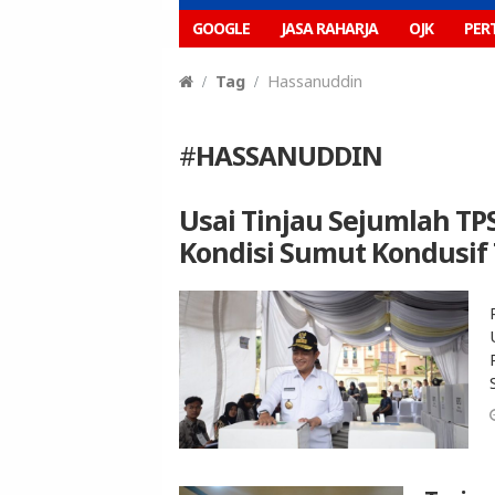
GOOGLE
JASA RAHARJA
OJK
PER
Tag
Hassanuddin
#
HASSANUDDIN
Usai Tinjau Sejumlah TP
Kondisi Sumut Kondusif