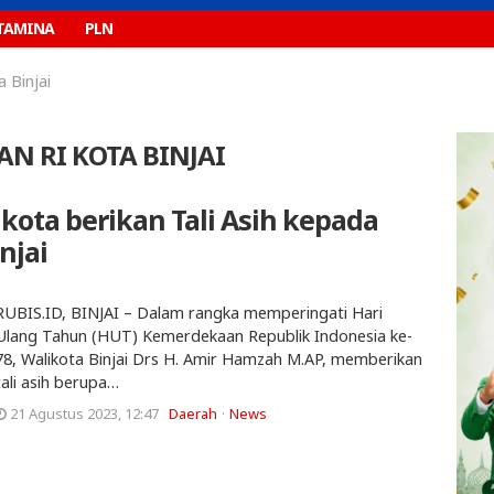
TAMINA
PLN
 Binjai
N RI KOTA BINJAI
ikota berikan Tali Asih kepada
njai
RUBIS.ID, BINJAI – Dalam rangka memperingati Hari
Ulang Tahun (HUT) Kemerdekaan Republik Indonesia ke-
78, Walikota Binjai Drs H. Amir Hamzah M.AP, memberikan
tali asih berupa…
21 Agustus 2023, 12:47
Daerah
News