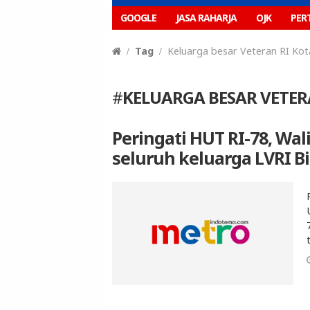
GOOGLE
JASA RAHARJA
OJK
PER
Tag
Keluarga besar Veteran RI Kota
#
KELUARGA BESAR VETERA
Peringati HUT RI-78, Wal
seluruh keluarga LVRI Bi