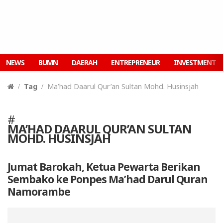
NEWS
BUMN
DAERAH
ENTREPRENEUR
INVESTMENT
Tag
Ma’had Daarul Qur’an Sultan Mohd. Husinsjah
#
MA’HAD DAARUL QUR’AN SULTAN
MOHD. HUSINSJAH
Jumat Barokah, Ketua Pewarta Berikan
Sembako ke Ponpes Ma’had Darul Quran
Namorambe