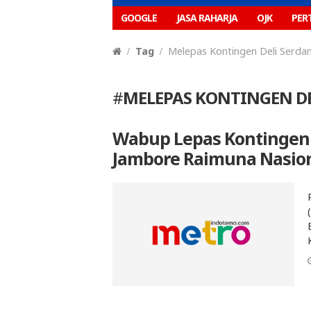
GOOGLE
JASA RAHARJA
OJK
PER
Tag
Melepas Kontingen Deli Serda
#
MELEPAS KONTINGEN D
Wabup Lepas Kontingen 
Jambore Raimuna Nasio