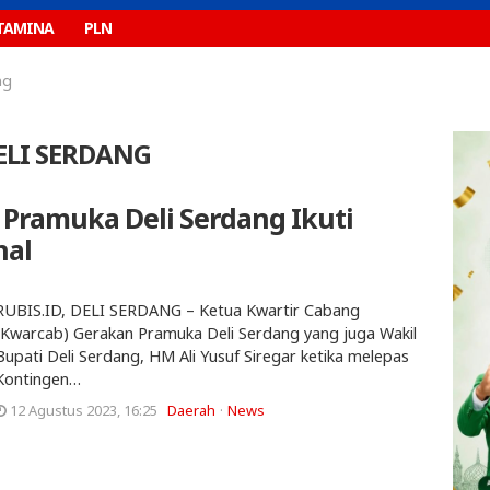
TAMINA
PLN
ng
ELI SERDANG
Pramuka Deli Serdang Ikuti
nal
RUBIS.ID, DELI SERDANG – Ketua Kwartir Cabang
(Kwarcab) Gerakan Pramuka Deli Serdang yang juga Wakil
Bupati Deli Serdang, HM Ali Yusuf Siregar ketika melepas
Kontingen…
12 Agustus 2023, 16:25
Daerah
News