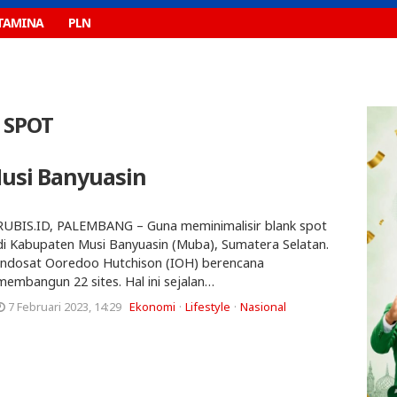
TAMINA
PLN
 SPOT
Musi Banyuasin
RUBIS.ID, PALEMBANG – Guna meminimalisir blank spot
di Kabupaten Musi Banyuasin (Muba), Sumatera Selatan.
Indosat Ooredoo Hutchison (IOH) berencana
membangun 22 sites. Hal ini sejalan…
7 Februari 2023, 14:29
Ekonomi
Lifestyle
Nasional