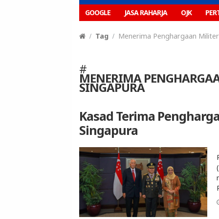
GOOGLE
JASA RAHARJA
OJK
PER
Tag
Menerima Penghargaan Milite
#
MENERIMA PENGHARGAA
SINGAPURA
Kasad Terima Pengharga
Singapura