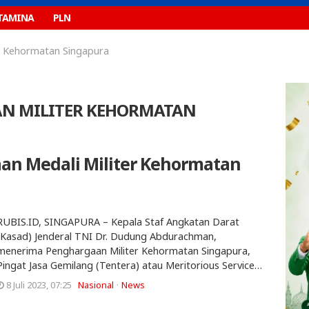
TAMINA
PLN
r Kehormatan Singapura
N MILITER KEHORMATAN
an Medali Militer Kehormatan
RUBIS.ID, SINGAPURA – Kepala Staf Angkatan Darat
(Kasad) Jenderal TNI Dr. Dudung Abdurachman,
menerima Penghargaan Militer Kehormatan Singapura,
Pingat Jasa Gemilang (Tentera) atau Meritorious Service…
8 Juli 2023, 07:25
Nasional
News