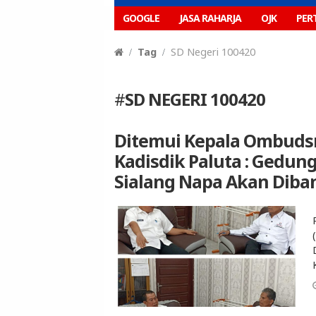
GOOGLE
JASA RAHARJA
OJK
PER
Tag
SD Negeri 100420
#
SD NEGERI 100420
Ditemui Kepala Ombuds
Kadisdik Paluta : Gedun
Sialang Napa Akan Dib