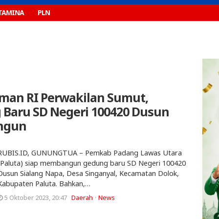
TAMINA
PLN
man RI Perwakilan Sumut,
g Baru SD Negeri 100420 Dusun
angun
RUBIS.ID, GUNUNGTUA – Pemkab Padang Lawas Utara
(Paluta) siap membangun gedung baru SD Negeri 100420
Dusun Sialang Napa, Desa Singanyal, Kecamatan Dolok,
Kabupaten Paluta. Bahkan,…
5 Oktober 2023, 20:47
Daerah
News