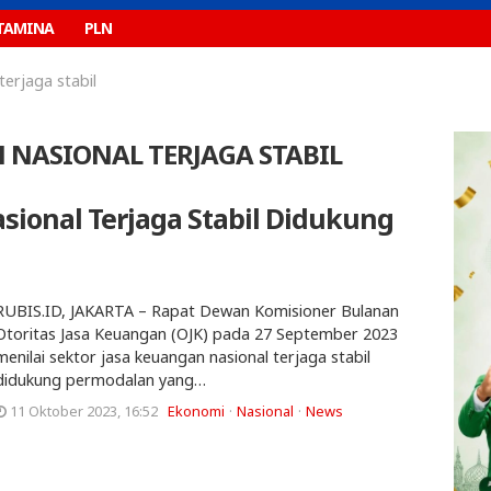
TAMINA
PLN
terjaga stabil
 NASIONAL TERJAGA STABIL
sional Terjaga Stabil Didukung
RUBIS.ID, JAKARTA – Rapat Dewan Komisioner Bulanan
Otoritas Jasa Keuangan (OJK) pada 27 September 2023
menilai sektor jasa keuangan nasional terjaga stabil
didukung permodalan yang…
11 Oktober 2023, 16:52
Ekonomi
Nasional
News