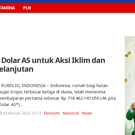
TAMINA
PLN
 Dolar AS untuk Aksi Iklim dan
elanjutan
RUBIS.ID, INDONESIA – Indonesia, rumah bagi hutan
hujan tropis terbesar ketiga di dunia, telah menerima
pembayaran pertama sebesar Rp 718.462.147.050 (46 juta
Dolar AS*)…
9 Februari 2023, 22:12
Ekonomi
Nasional
News