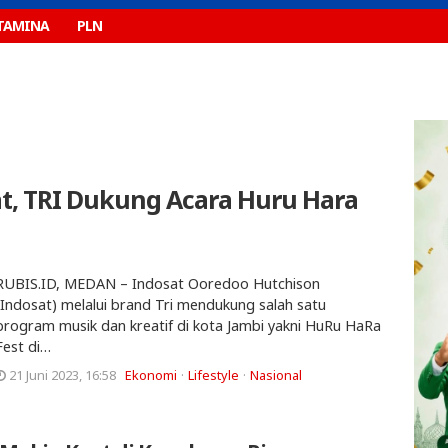
TAMINA
PLN
t, TRI Dukung Acara Huru Hara
RUBIS.ID, MEDAN – Indosat Ooredoo Hutchison
(Indosat) melalui brand Tri mendukung salah satu
program musik dan kreatif di kota Jambi yakni HuRu HaRa
Fest di…
21 Juni 2023, 16:58
Ekonomi
Lifestyle
Nasional