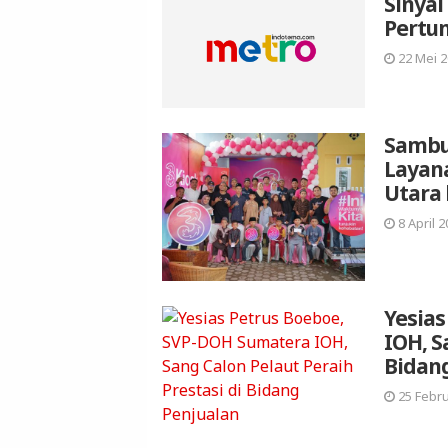
Sinyal
Pertu
22 Mei 2
Sambut
Layana
Utara 
8 April 
Yesias
IOH, S
Bidan
25 Febru