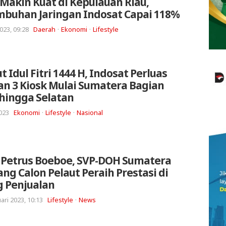
 Makin Kuat di Kepulauan Riau,
mbuhan Jaringan Indosat Capai 118%
023, 09:28
Daerah
Ekonomi
Lifestyle
 Idul Fitri 1444 H, Indosat Perluas
n 3 Kiosk Mulai Sumatera Bagian
hingga Selatan
2023
Ekonomi
Lifestyle
Nasional
 Petrus Boeboe, SVP-DOH Sumatera
ang Calon Pelaut Peraih Prestasi di
g Penjualan
ari 2023, 10:13
Lifestyle
News