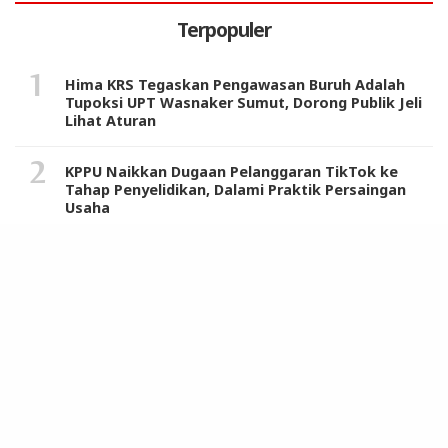
Terpopuler
Hima KRS Tegaskan Pengawasan Buruh Adalah
Tupoksi UPT Wasnaker Sumut, Dorong Publik Jeli
Lihat Aturan
KPPU Naikkan Dugaan Pelanggaran TikTok ke
Tahap Penyelidikan, Dalami Praktik Persaingan
Usaha
Warga dan Tokoh Masyarakat Sambut Positif
Sosialisasi Komisi IX DPR RI dan Tim Program
MBG di Langkat
Harkitnas 2024, Pj Gubernur Sumut Terus Dorong
ASN Beri Pelayanan Terbaik Sambut Indonesia
Emas
Pemkab Deli Serdang Raih 3 Penghargaan dari