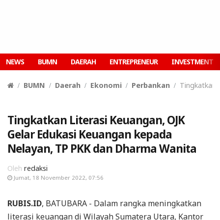
NEWS
BUMN
DAERAH
ENTREPRENEUR
INVESTMENT
BUMN
Daerah
Ekonomi
Perbankan
Tingkatkan 
Tingkatkan Literasi Keuangan, OJK
Gelar Edukasi Keuangan kepada
Nelayan, TP PKK dan Dharma Wanita
Oleh
redaksi
Jumat, 18 November 2022, 07:56
RUBIS.ID
, BATUBARA - Dalam rangka meningkatkan
literasi keuangan di Wilayah Sumatera Utara, Kantor