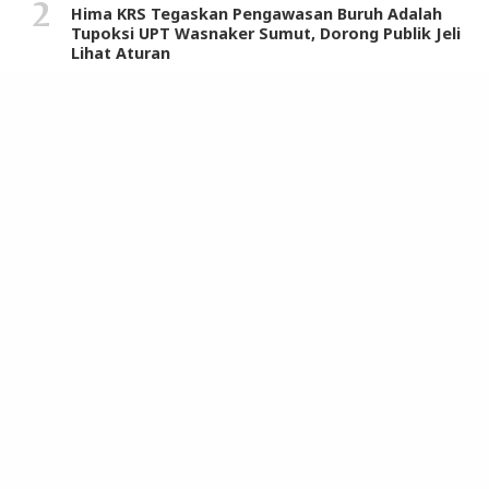
Hima KRS Tegaskan Pengawasan Buruh Adalah
Tupoksi UPT Wasnaker Sumut, Dorong Publik Jeli
Lihat Aturan
Warga dan Tokoh Masyarakat Sambut Positif
Sosialisasi Komisi IX DPR RI dan Tim Program
MBG di Langkat
STM/Perwiridan Muslimin Apresiasi Penghargaan
Tertinggi Kerajaan Maroko untuk Hasrul Azwar
Uji Coba Perubahan 13 Jalur Lalulintas Dimulai
Sabtu 19 November, Ini Penjelasan Kasatlantas
Polrestabes Medan