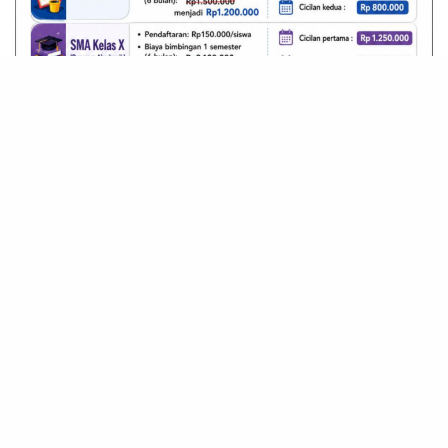
Terpopuler
Hima KRS Tegaskan Pengawasan Buruh Adalah