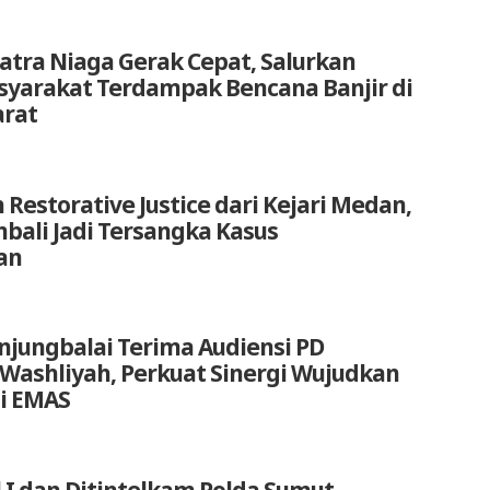
atra Niaga Gerak Cepat, Salurkan
yarakat Terdampak Bencana Banjir di
arat
 Restorative Justice dari Kejari Medan,
bali Jadi Tersangka Kasus
an
anjungbalai Terima Audiensi PD
 Washliyah, Perkuat Sinergi Wujudkan
i EMAS
 I dan Ditintelkam Polda Sumut