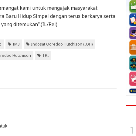
semangat kami untuk mengajak masyarakat
 Baru Hidup Simpel dengan terus berkarya serta
 yang ditemukan”.(IL/Rel)
o
IM3
Indosat Ooredoo Hutchison (IOH)
oredoo Hutchison
TRI
ntuk