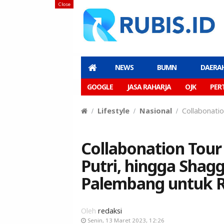
Close
NEWS
BUMN
DAERA
GOOGLE
JASA RAHARJA
OJK
PER
Lifestyle
Nasional
Collabonati
Collabonation Tour
Putri, hingga Sha
Palembang untuk R
Oleh
redaksi
Senin, 13 Maret 2023, 12:26