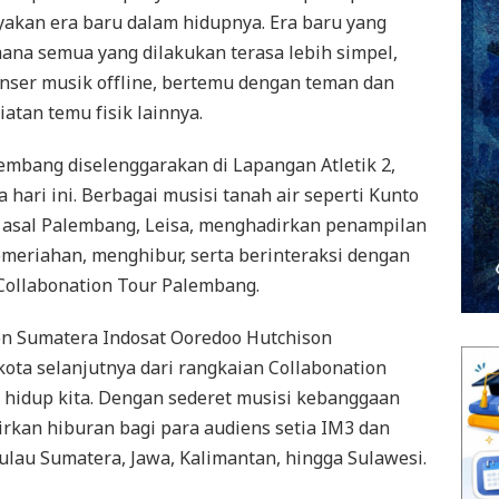
akan era baru dalam hidupnya. Era baru yang
ana semua yang dilakukan terasa lebih simpel,
nser musik offline, bertemu dengan teman dan
atan temu fisik lainnya.
embang diselenggarakan di Lapangan Atletik 2,
 hari ini. Berbagai musisi tanah air seperti Kunto
si asal Palembang, Leisa, menghadirkan penampilan
meriahan, menghibur, serta berinteraksi dengan
Collabonation Tour Palembang.
on Sumatera Indosat Ooredoo Hutchison
ta selanjutnya dari rangkaian Collabonation
 hidup kita. Dengan sederet musisi kebanggaan
irkan hiburan bagi para audiens setia IM3 dan
Pulau Sumatera, Jawa, Kalimantan, hingga Sulawesi.