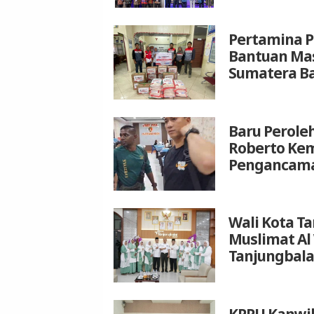
Pertamina P
Bantuan Mas
Sumatera B
Baru Peroleh
Roberto Kem
Pengancam
Wali Kota T
Muslimat Al
Tanjungbala
KPPU Kanwil