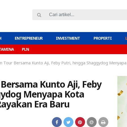
H
ENTREPRENEUR
INVESTMENT
PROPERTI
TAMINA
PLN
on Tour Bersama Kunto Aji, Feby Putri, hingga Shaggydog Menyap
 Bersama Kunto Aji, Feby
ggydog Menyapa Kota
ayakan Era Baru