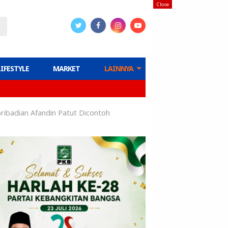
Close
LIFESTYLE
MARKET
LAINNYA
ribadian Afandin Patut Dicontoh