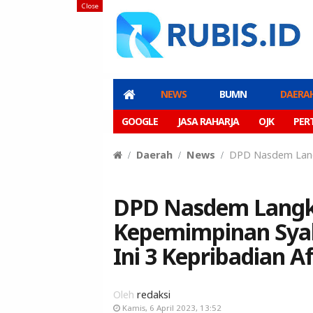
Close
NEWS
BUMN
DAERA
GOOGLE
JASA RAHARJA
OJK
PER
Daerah
News
DPD Nasdem Langk
DPD Nasdem Langka
Kepemimpinan Syah
Ini 3 Kepribadian A
Oleh
redaksi
Kamis, 6 April 2023, 13:52