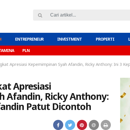
H
ENTREPRENEUR
INVESTMENT
PROPERTI
TAMINA
PLN
at Apresiasi Kepemimpinan Syah Afandin, Ricky Anthony: Ini 3 Kep
t Apresiasi
 Afandin, Ricky Anthony:
fandin Patut Dicontoh