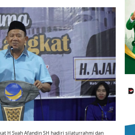
kat H Syah Afandin SH hadiri silaturrahmi dan