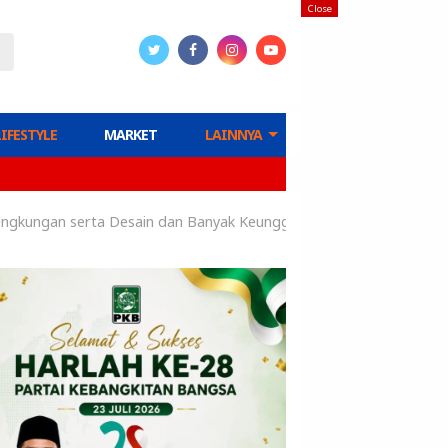
Close
LIFESTYLE
MARKET
LAINNYA
ingkungan serta Desain dan Banyak Keunggulan