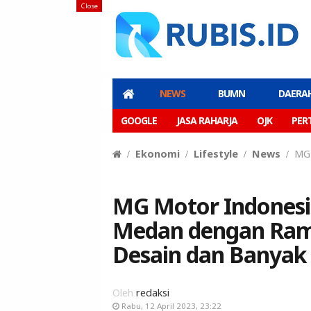
Close
NEWS
BUMN
DAERA
GOOGLE
JASA RAHARJA
OJK
PER
Ekonomi
Lifestyle
News
MG 
MG Motor Indonesia
Medan dengan Ram
Desain dan Banyak
Oleh
redaksi
Rabu, 12 April 2023, 23:22