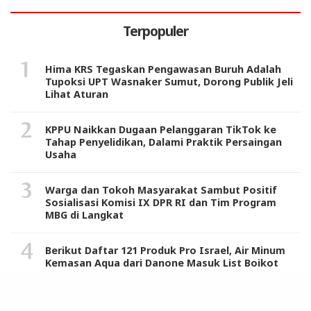
Terpopuler
Hima KRS Tegaskan Pengawasan Buruh Adalah
Tupoksi UPT Wasnaker Sumut, Dorong Publik Jeli
Lihat Aturan
KPPU Naikkan Dugaan Pelanggaran TikTok ke
Tahap Penyelidikan, Dalami Praktik Persaingan
Usaha
Warga dan Tokoh Masyarakat Sambut Positif
Sosialisasi Komisi IX DPR RI dan Tim Program
MBG di Langkat
Berikut Daftar 121 Produk Pro Israel, Air Minum
Kemasan Aqua dari Danone Masuk List Boikot
Harkitnas 2024, Pj Gubernur Sumut Terus Dorong
ASN Beri Pelayanan Terbaik Sambut Indonesia