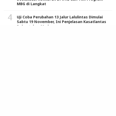
MBG di Langkat
Uji Coba Perubahan 13 Jalur Lalulintas Dimulai
Sabtu 19 November, Ini Penjelasan Kasatlantas
Polrestabes Medan
STM/Perwiridan Muslimin Apresiasi Penghargaan
Tertinggi Kerajaan Maroko untuk Hasrul Azwar
REDAKSI
SIBER