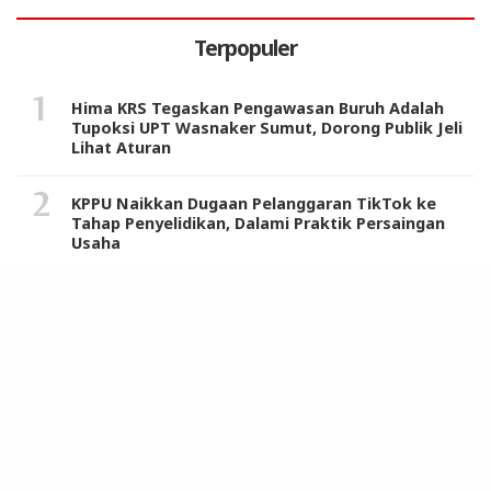
Terpopuler
Hima KRS Tegaskan Pengawasan Buruh Adalah
Tupoksi UPT Wasnaker Sumut, Dorong Publik Jeli
Lihat Aturan
KPPU Naikkan Dugaan Pelanggaran TikTok ke
Tahap Penyelidikan, Dalami Praktik Persaingan
Usaha
JMSI Minta Polisi Segera Ungkap Upaya
Pembunuhan Rahiman Dani
Warga dan Tokoh Masyarakat Sambut Positif
Sosialisasi Komisi IX DPR RI dan Tim Program
MBG di Langkat
Harkitnas 2024, Pj Gubernur Sumut Terus Dorong
ASN Beri Pelayanan Terbaik Sambut Indonesia