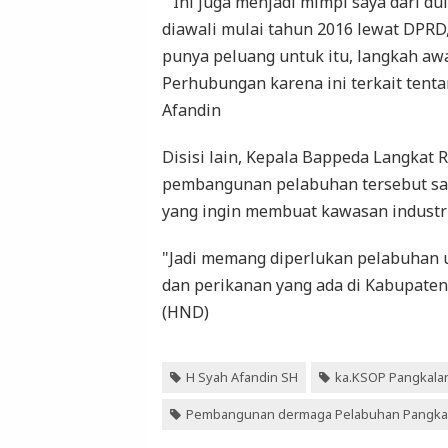
" Ini juga menjadi mimpi saya dari d
diawali mulai tahun 2016 lewat DPRD
punya peluang untuk itu, langkah aw
Perhubungan karena ini terkait tent
Afandin
Disisi lain, Kepala Bappeda Langka
pembangunan pelabuhan tersebut sa
yang ingin membuat kawasan industri
"Jadi memang diperlukan pelabuhan 
dan perikanan yang ada di Kabupaten
(HND)
H Syah Afandin SH
ka.KSOP Pangkala
Pembangunan dermaga Pelabuhan Pangka