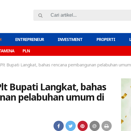
H
ENTREPRENEUR
INVESTMENT
PROPERTI
TAMINA
PLN
 Plt Bupati Langkat, bahas rencana pembangunan pelabuhan umum
lt Bupati Langkat, bahas
nan pelabuhan umum di