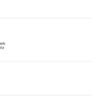
ank
uta