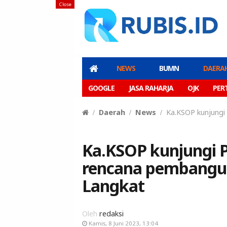
Close
NEWS
BUMN
DAERA
GOOGLE
JASA RAHARJA
OJK
PER
Daerah
News
Ka.KSOP kunjungi
Ka.KSOP kunjungi P
rencana pembangu
Langkat
Oleh
redaksi
Kamis, 8 Juni 2023, 13:04