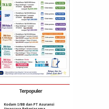
Terpopuler
Kodam I/BB dan PT Asuransi
Jiwasraya Bekerjasama