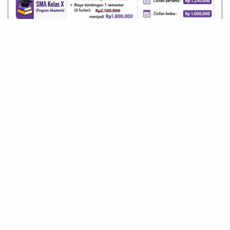
Terpopuler
Hima KRS Tegaskan Pengawasan Buruh Adalah
Tupoksi UPT Wasnaker Sumut, Dorong Publik Jeli
Lihat Aturan