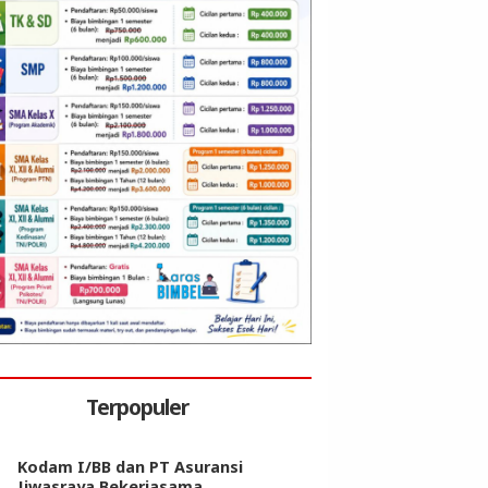
Terpopuler
Kodam I/BB dan PT Asuransi
Jiwasraya Bekerjasama