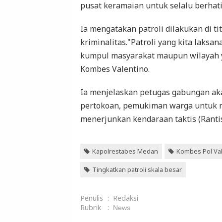
pusat keramaian untuk selalu berhati
Ia mengatakan patroli dilakukan di t
kriminalitas."Patroli yang kita laksan
kumpul masyarakat maupun wilayah ya
Kombes Valentino.
Ia menjelaskan petugas gabungan aka
pertokoan, pemukiman warga untuk me
menerjunkan kendaraan taktis (Rantis
Kapolrestabes Medan
Kombes Pol Val
Tingkatkan patroli skala besar
Penulis
:
Redaksi
Rubrik
:
News