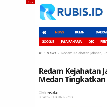
Close
NEWS
BUMN
DAERA
GOOGLE
JASA RAHARJA
OJK
PER
News
Redam Kejahatan Jalanan, Po
Redam Kejahatan Ja
Medan Tingkatkan P
Oleh
redaksi
Sabtu, 8 Juli 2023, 22:09