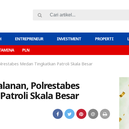
H
ENTREPRENEUR
INVESTMENT
PROPERTI
TAMINA
PLN
lrestabes Medan Tingkatkan Patroli Skala Besar
lanan, Polrestabes
atroli Skala Besar