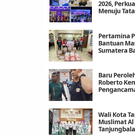
2026, Perku
Menuju Tata
Pertamina P
Bantuan Mas
Sumatera B
Baru Peroleh
Roberto Kem
Pengancam
Wali Kota T
Muslimat Al
Tanjungbala