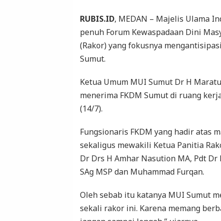
RUBIS.ID
, MEDAN – Majelis Ulama I
penuh Forum Kewaspadaan Dini Masy
(Rakor) yang fokusnya mengantisipas
Sumut.
Ketua Umum MUI Sumut Dr H Maratua
menerima FKDM Sumut di ruang kerja
(14/7).
Fungsionaris FKDM yang hadir atas 
sekaligus mewakili Ketua Panitia Rak
Dr Drs H Amhar Nasution MA, Pdt Dr E
SAg MSP dan Muhammad Furqan.
Oleh sebab itu katanya MUI Sumut me
sekali rakor ini. Karena memang berba