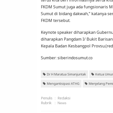
terus kita beri informasinya serta ki
FKDM Sumut juga ada fungsionaris M
Sumut di bidang dakwah,” katanya se
FKDM tersebut.
Keynote speaker diharapkan Gubernu
diharapkan Pangdam I/ Bukit Barisa
Kepala Badan Kesbangpol Provsu.(red
Sumber: siberindosumut.co
Dr H Maratua Simanjuntak
Ketua Umu
Mengantisipasi ATHG
Menjelang Pemi
Penulis
:
Redaksi
Rubrik
:
News