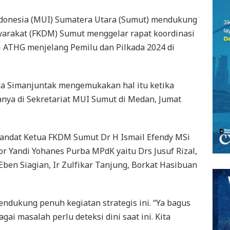
ndonesia (MUI) Sumatera Utara (Sumut) mendukung
arakat (FKDM) Sumut menggelar rapat koordinasi
i ATHG menjelang Pemilu dan Pilkada 2024 di
 Simanjuntak mengemukakan hal itu ketika
nya di Sekretariat MUI Sumut di Medan, Jumat
mandat Ketua FKDM Sumut Dr H Ismail Efendy MSi
or Yandi Yohanes Purba MPdK yaitu Drs Jusuf Rizal,
ben Siagian, Ir Zulfikar Tanjung, Borkat Hasibuan
ndukung penuh kegiatan strategis ini. “Ya bagus
gai masalah perlu deteksi dini saat ini. Kita