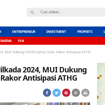
H
ENTREPRENEUR
INVESTMENT
PROPERTI
TAMINA
PLN
2024, MUI Dukung FKDM Sumut Gelar Rakor Antisipasi ATHG
Pilkada 2024, MUI Dukung
Rakor Antisipasi ATHG