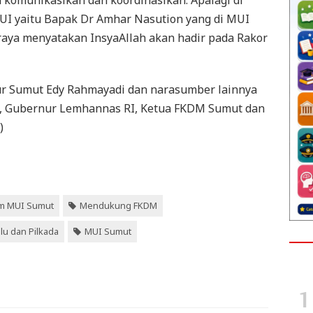
ta komunikasikan dan koordinasikan. Apalagi di
UI yaitu Bapak Dr Amhar Nasution yang di MUI
raya menyatakan InsyaAllah akan hadir pada Rakor
r Sumut Edy Rahmayadi dan narasumber lainnya
n, Gubernur Lemhannas RI, Ketua FKDM Sumut dan
)
m MUI Sumut
Mendukung FKDM
lu dan Pilkada
MUI Sumut