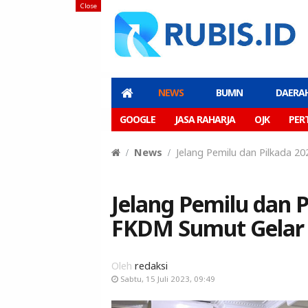
Close
NEWS
BUMN
DAERA
GOOGLE
JASA RAHARJA
OJK
PER
News
Jelang Pemilu dan Pilkada 
Jelang Pemilu dan 
FKDM Sumut Gelar 
Oleh
redaksi
Sabtu, 15 Juli 2023, 09:49