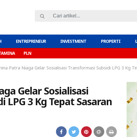
H
ENTREPRENEUR
INVESTMENT
PROPERTI
TAMINA
PLN
ina Patra Niaga Gelar Sosialisasi Transformasi Subsidi LPG 3 Kg T
ga Gelar Sosialisasi
di LPG 3 Kg Tepat Sasaran