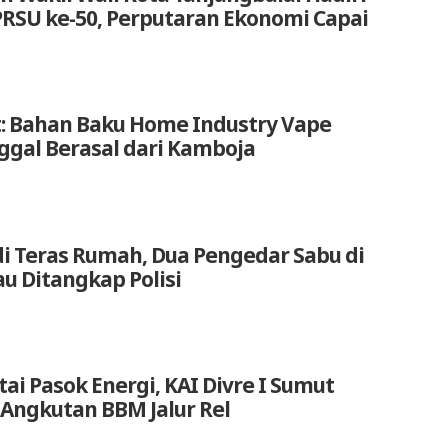
RSU ke-50, Perputaran Ekonomi Capai
: Bahan Baku Home Industry Vape
nggal Berasal dari Kamboja
di Teras Rumah, Dua Pengedar Sabu di
u Ditangkap Polisi
ai Pasok Energi, KAI Divre I Sumut
Angkutan BBM Jalur Rel