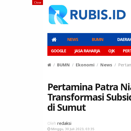
Close
NEWS
BUMN
DAERA
GOOGLE
JASA RAHARJA
OJK
PER
BUMN
Ekonomi
News
Pertam
Pertamina Patra Nia
Transformasi Subsi
di Sumut
Oleh
redaksi
Minggu, 30 Juli 2023, 03:35