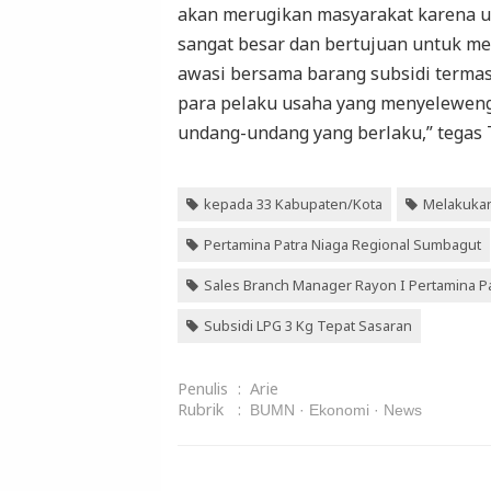
akan merugikan masyarakat karena ua
sangat besar dan bertujuan untuk men
awasi bersama barang subsidi termas
para pelaku usaha yang menyeleweng
undang-undang yang berlaku,” tegas T
kepada 33 Kabupaten/Kota
Melakukan
Pertamina Patra Niaga Regional Sumbagut
Sales Branch Manager Rayon I Pertamina P
Subsidi LPG 3 Kg Tepat Sasaran
Penulis
:
Arie
Rubrik
:
BUMN
Ekonomi
News