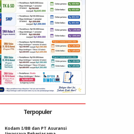
Terpopuler
Kodam I/BB dan PT Asuransi
Jiwasraya Bekerjasama