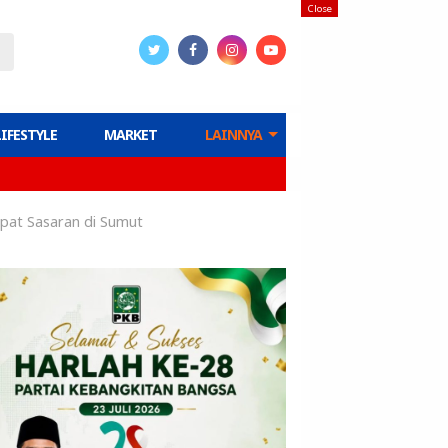
Close
LIFESTYLE
MARKET
LAINNYA
epat Sasaran di Sumut