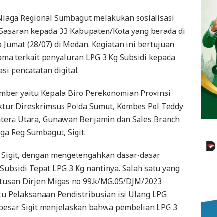
Niaga Regional Sumbagut melakukan sosialisasi
 Sasaran kepada 33 Kabupaten/Kota yang berada di
 Jumat (28/07) di Medan. Kegiatan ini bertujuan
a terkait penyaluran LPG 3 Kg Subsidi kepada
si pencatatan digital.
umber yaitu Kepala Biro Perekonomian Provinsi
ektur Direskrimsus Polda Sumut, Kombes Pol Teddy
era Utara, Gunawan Benjamin dan Sales Branch
ga Reg Sumbagut, Sigit.
h Sigit, dengan mengetengahkan dasar-dasar
ubsidi Tepat LPG 3 Kg nantinya. Salah satu yang
putusan Dirjen Migas no 99.k/MG.05/DJM/2023
u Pelaksanaan Pendistribusian isi Ulang LPG
s besar Sigit menjelaskan bahwa pembelian LPG 3