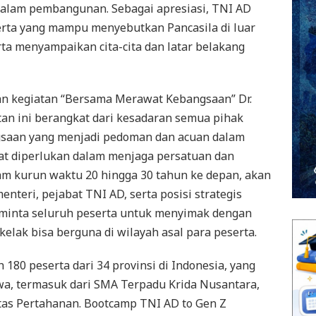
dalam pembangunan. Sebagai apresiasi, TNI AD
rta yang mampu menyebutkan Pancasila di luar
rta menyampaikan cita-cita dan latar belakang
ian kegiatan “Bersama Merawat Kebangsaan” Dr.
tan ini berangkat dari kesadaran semua pihak
ngsaan yang menjadi pedoman dan acuan dalam
at diperlukan dalam menjaga persatuan dan
am kurun waktu 20 hingga 30 tahun ke depan, akan
nteri, pejabat TNI AD, serta posisi strategis
 meminta seluruh peserta untuk menyimak dengan
kelak bisa berguna di wilayah asal para peserta.
 180 peserta dari 34 provinsi di Indonesia, yang
swa, termasuk dari SMA Terpadu Krida Nusantara,
tas Pertahanan. Bootcamp TNI AD to Gen Z