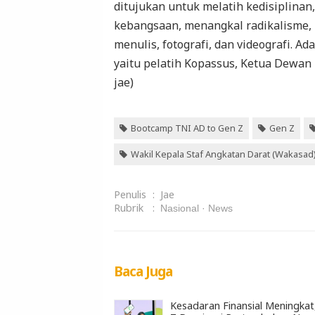
ditujukan untuk melatih kedisiplinan
kebangsaan, menangkal radikalisme,
menulis, fotografi, dan videografi. A
yaitu pelatih Kopassus, Ketua Dewan P
jae)
Bootcamp TNI AD to Gen Z
Gen Z
Wakil Kepala Staf Angkatan Darat (Wakasad
Penulis
:
Jae
Rubrik
:
Nasional
News
Baca Juga
Kesadaran Finansial Meningkat