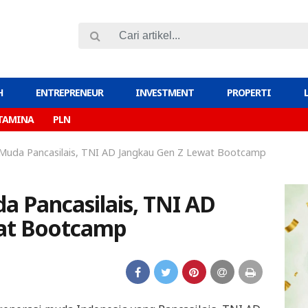
H
ENTREPRENEUR
INVESTMENT
PROPERTI
TAMINA
PLN
 Muda Pancasilais, TNI AD Jangkau Gen Z Lewat Bootcamp
a Pancasilais, TNI AD
at Bootcamp