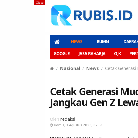
Close
NEWS
BUMN
DAERA
GOOGLE
JASA RAHARJA
OJK
PER
Nasional
News
Cetak Generasi
Cetak Generasi Mud
Jangkau Gen Z Lew
Oleh
redaksi
Kamis, 3 Agustus 2023, 07:51