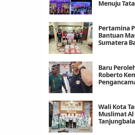
Menuju Tata
Pertamina P
Bantuan Mas
Sumatera B
Baru Peroleh
Roberto Kem
Pengancam
Wali Kota T
Muslimat Al
Tanjungbala