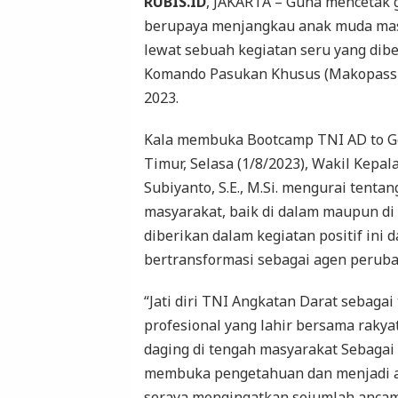
RUBIS.ID
, JAKARTA – Guna mencetak 
berupaya menjangkau anak muda masa 
lewat sebuah kegiatan seru yang dibe
Komando Pasukan Khusus (Makopassus)
2023.
Kala membuka Bootcamp TNI AD to Ge
Timur, Selasa (1/8/2023), Wakil Kepa
Subiyanto, S.E., M.Si. mengurai tentan
masyarakat, baik di dalam maupun di 
diberikan dalam kegiatan positif ini 
bertransformasi sebagai agen peruba
“Jati diri TNI Angkatan Darat sebagai 
profesional yang lahir bersama raky
daging di tengah masyarakat Sebagai
membuka pengetahuan dan menjadi a
seraya mengingatkan sejumlah ancama