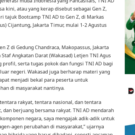
generasi muda Indonesia yang Pancasilais, TNI AD
kini, atau yang kerap disebut sebagai Gen Z,
ri tajuk Bootcamp TNI AD to Gen Z, di Markas
 Cijantung, Jakarta Timur, mulai 1-2 Agustus
n Z di Gedung Chandraca, Makopassus, Jakarta
la Staf Angkatan Darat (Wakasad) Letjen TNI Agus
g profil, serta tugas pokok dan fungsi TNI AD bagi
luar negeri. Wakasad juga berharap materi yang
dapat menjadi bekal para peserta untuk
han di masyarakat nantinya.
tentara rakyat, tentara nasional, dan tentara
at, dan berjuang bersama rakyat. TNI AD mendarah
 komponen negara, saya mengajak adik-adik untuk
gen-agen perubahan di masyarakat,” ujarnya
n hibrida yang harus dihadapi, seperti ancaman