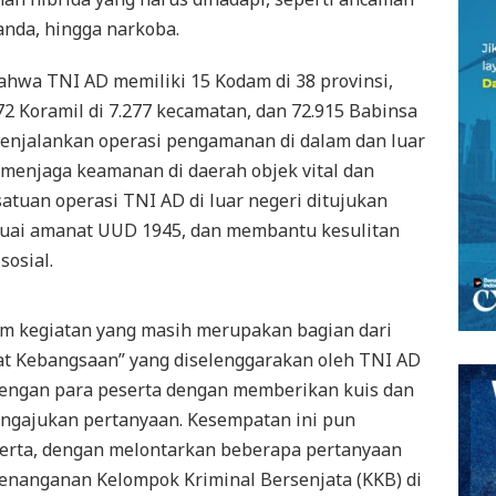
anda, hingga narkoba.
ahwa TNI AD memiliki 15 Kodam di 38 provinsi,
72 Koramil di 7.277 kecamatan, dan 72.915 Babinsa
 menjalankan operasi pengamanan di dalam dan luar
t menjaga keamanan di daerah objek vital dan
atuan operasi TNI AD di luar negeri ditujukan
uai amanat UUD 1945, dan membantu kesulitan
sosial.
am kegiatan yang masih merupakan bagian dari
t Kebangsaan” yang diselenggarakan oleh TNI AD
i dengan para peserta dengan memberikan kuis dan
ngajukan pertanyaan. Kesempatan ini pun
serta, dengan melontarkan beberapa pertanyaan
, penanganan Kelompok Kriminal Bersenjata (KKB) di