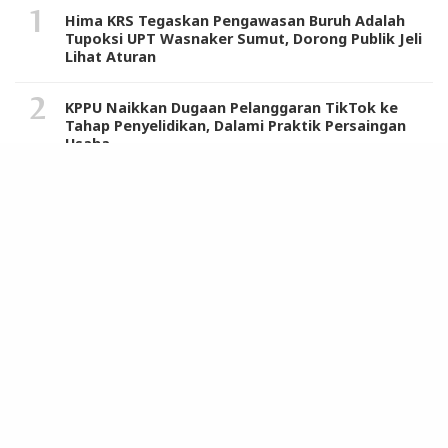
Hima KRS Tegaskan Pengawasan Buruh Adalah
Tupoksi UPT Wasnaker Sumut, Dorong Publik Jeli
Lihat Aturan
KPPU Naikkan Dugaan Pelanggaran TikTok ke
Tahap Penyelidikan, Dalami Praktik Persaingan
Usaha
JMSI Minta Polisi Segera Ungkap Upaya
Pembunuhan Rahiman Dani
STM/Perwiridan Muslimin Apresiasi Penghargaan
Tertinggi Kerajaan Maroko untuk Hasrul Azwar
Harkitnas 2024, Pj Gubernur Sumut Terus Dorong
ASN Beri Pelayanan Terbaik Sambut Indonesia
Emas