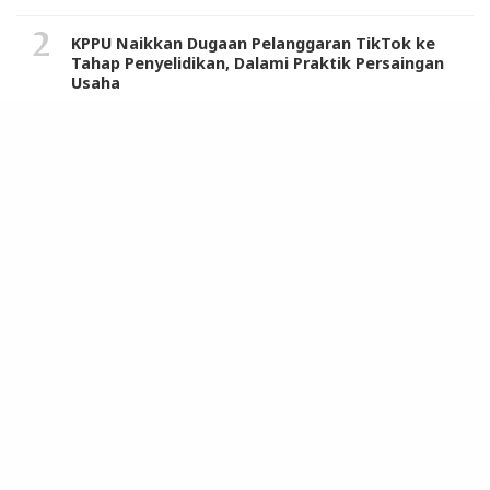
KPPU Naikkan Dugaan Pelanggaran TikTok ke
Tahap Penyelidikan, Dalami Praktik Persaingan
Usaha
Uji Coba Perubahan 13 Jalur Lalulintas Dimulai
Sabtu 19 November, Ini Penjelasan Kasatlantas
Polrestabes Medan
Warga dan Tokoh Masyarakat Sambut Positif
Sosialisasi Komisi IX DPR RI dan Tim Program
MBG di Langkat
Berikut Daftar 121 Produk Pro Israel, Air Minum
Kemasan Aqua dari Danone Masuk List Boikot