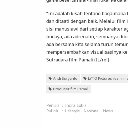
game beserta nilai-nilai lokal ke dalam
“Ini adalah kisah tentang bagaimana 
dan ditaati dengan baik. Melalui fil
sisi manusiawi dari setiap karakter a
budaya, ada adrenalin, semuanya dibu
ada bersama kita selama turun temur
mempersembahkan visualisasinya kep
Sutradara film Pamali.(IL/rel)
Andi Suryanto
LYTO Pictures resmi mer
Produser film Pamali
Penulis
:
Indra Lubis
Rubrik
:
Lifestyle
Nasional
News