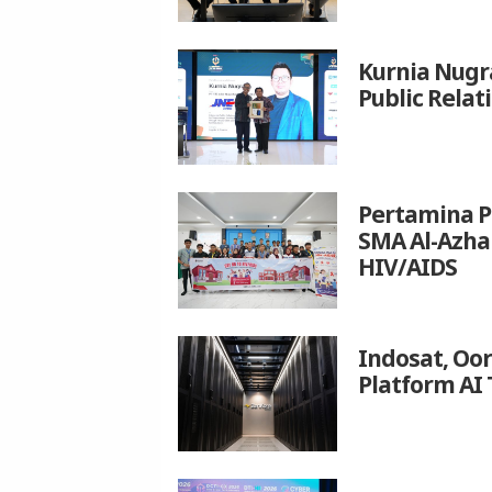
Kurnia Nugr
Public Relat
Pertamina P
SMA Al-Azh
HIV/AIDS
Indosat, Oo
Platform AI 