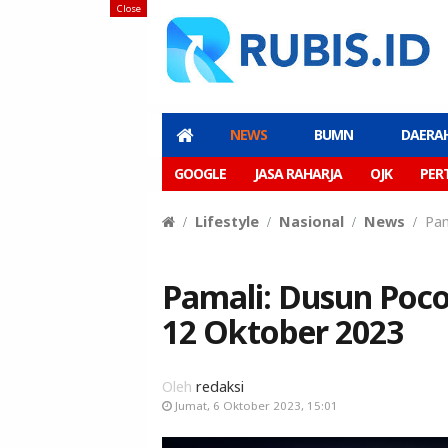
Close
NEWS
BUMN
DAERA
GOOGLE
JASA RAHARJA
OJK
PER
Lifestyle
Nasional
News
Pam
Pamali: Dusun Poco
12 Oktober 2023
Oleh
redaksi
Jumat, 6 Oktober 2023, 15:01