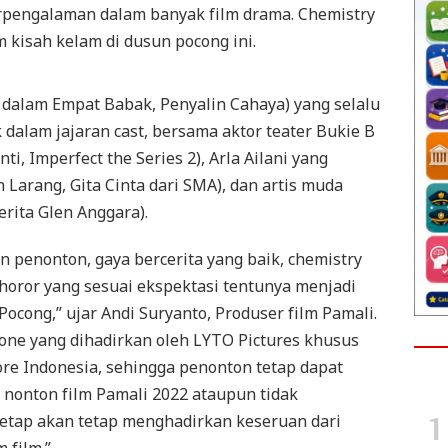
rpengalaman dalam banyak film drama. Chemistry
 kisah kelam di dusun pocong ini.
dalam Empat Babak, Penyalin Cahaya) yang selalu
 dalam jajaran cast, bersama aktor teater Bukie B
ti, Imperfect the Series 2), Arla Ailani yang
 Larang, Gita Cinta dari SMA), dan artis muda
erita Glen Anggara).
n penonton, gaya bercerita yang baik, chemistry
t horor yang sesuai ekspektasi tentunya menjadi
ocong,” ujar Andi Suryanto, Produser film Pamali.
lone yang dihadirkan oleh LYTO Pictures khusus
ore Indonesia, sehingga penonton tetap dapat
nonton film Pamali 2022 ataupun tidak
tap akan tetap menghadirkan keseruan dari