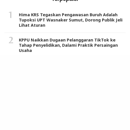
Hima KRS Tegaskan Pengawasan Buruh Adalah
Tupoksi UPT Wasnaker Sumut, Dorong Publik Jeli
Lihat Aturan
KPPU Naikkan Dugaan Pelanggaran TikTok ke
Tahap Penyelidikan, Dalami Praktik Persaingan
Usaha
Warga dan Tokoh Masyarakat Sambut Positif
Sosialisasi Komisi IX DPR RI dan Tim Program
MBG di Langkat
Uji Coba Perubahan 13 Jalur Lalulintas Dimulai
Sabtu 19 November, Ini Penjelasan Kasatlantas
Polrestabes Medan
Berikut Daftar 121 Produk Pro Israel, Air Minum
Kemasan Aqua dari Danone Masuk List Boikot