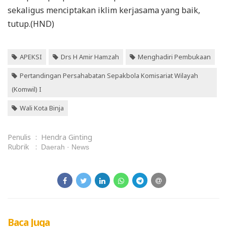
sekaligus menciptakan iklim kerjasama yang baik,
tutup.(HND)
APEKSI
Drs H Amir Hamzah
Menghadiri Pembukaan
Pertandingan Persahabatan Sepakbola Komisariat Wilayah
(Komwil) I
Wali Kota Binja
Penulis
:
Hendra Ginting
Rubrik
:
Daerah
News
Baca Juga