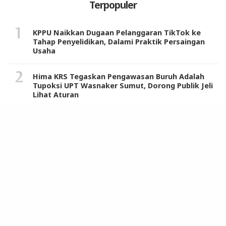
Terpopuler
KPPU Naikkan Dugaan Pelanggaran TikTok ke
Tahap Penyelidikan, Dalami Praktik Persaingan
Usaha
Hima KRS Tegaskan Pengawasan Buruh Adalah
Tupoksi UPT Wasnaker Sumut, Dorong Publik Jeli
Lihat Aturan
Warga dan Tokoh Masyarakat Sambut Positif
Sosialisasi Komisi IX DPR RI dan Tim Program
MBG di Langkat
Uji Coba Perubahan 13 Jalur Lalulintas Dimulai
Sabtu 19 November, Ini Penjelasan Kasatlantas
Polrestabes Medan
STM/Perwiridan Muslimin Apresiasi Penghargaan
Tertinggi Kerajaan Maroko untuk Hasrul Azwar