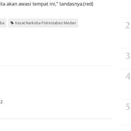
a akan awasi tempat ini,” tandasnya.(red)
oba
Kasat Narkoba Polrestabes Medan
 2