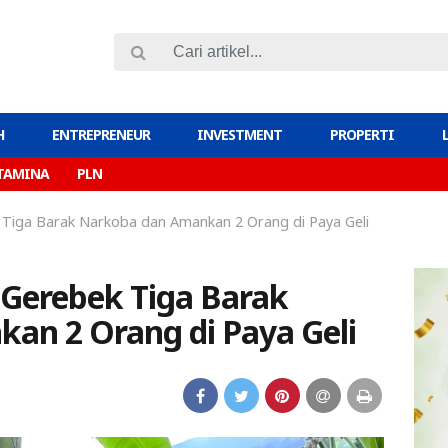
H
ENTREPRENEUR
INVESTMENT
PROPERTI
TAMINA
PLN
Tiga Barak Narkoba dan Amankan 2 Orang di Paya Geli
 Gerebek Tiga Barak
an 2 Orang di Paya Geli