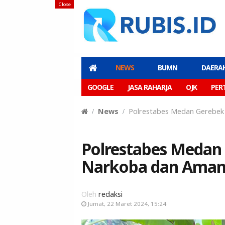
Close
NEWS
BUMN
DAERA
GOOGLE
JASA RAHARJA
OJK
PER
News
Polrestabes Medan Gerebek 
Polrestabes Medan
Narkoba dan Amank
Oleh
redaksi
Jumat, 22 Maret 2024, 15:24