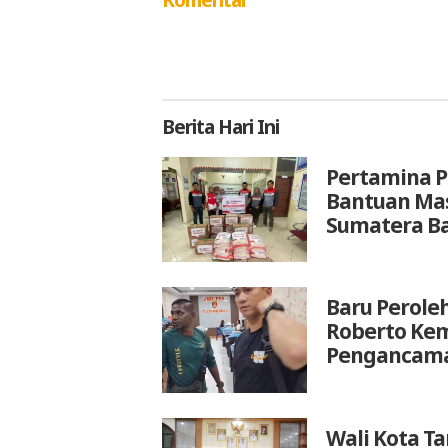
Berita
Hari Ini
Pertamina P
Bantuan Mas
Sumatera B
Baru Peroleh
Roberto Kem
Pengancam
Wali Kota T