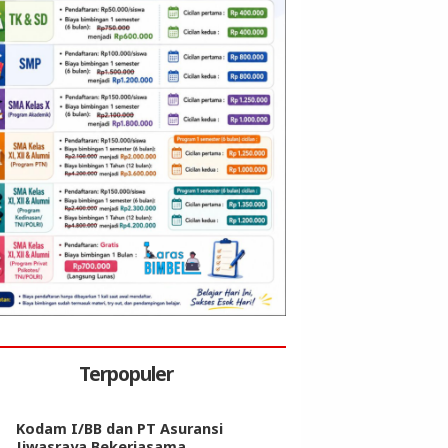
Terpopuler
Kodam I/BB dan PT Asuransi
Jiwasraya Bekerjasama