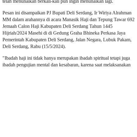
telah menunaikan berkali-kali pun ingin menunaikan lagi.
Pesan ini disampaikan PJ Bupati Deli Serdang, Ir Wiriya Alrahman
MM dalam arahannya di acara Manasik Haji dan Tepung Tawar 692
Jemaah Calon Haji Kabupaten Deli Serdang Tahun 1445
Hijriah/2024 Masehi di di Gedung Graha Bhineka Perkasa Jaya
Pemerintah Kabupaten Deli Serdang, Jalan Negara, Lubuk Pakam,
Deli Serdang, Rabu (15/5/2024).
"Ibadah haji ini tidak hanya merupakan ibadah spiritual tetapi juga
ibadah pengujian mental dan kesabaran, karena saat melaksanakan
ibadah haji tersebut setiap calon jemaah haji dituntut untuk sabar
dalam mengikuti seluruh rangkaian pelaksanaan ibadah haji secara
baik dan benar, dimulai dari proses pemberangkatan pelaksanaan
rukun haji sehingga kembali ke tanah air dengan memperoleh Haji
mabrur," pesan PJ Bupati.
Di acara yang turut dihadiri Sekda Deli Serdang H. Timur
Tumanggor ; Kapolresta Deli Serdang Kombes Pol. Raphael
Shandy Cahya Priambodo, S.IK; Mewakili Ka. Kejari Deli Serdang
Kasi Pidsus Kejari Deli Serdang Andi Salim, SH; Ka. Pengadilan
Agama Lubuk Pakam Drs. H. Juwaini, SH, MH; Mewakili