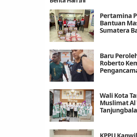
Berita
Hari Ini
Pertamina P
Bantuan Mas
Sumatera B
Baru Peroleh
Roberto Kem
Pengancam
Wali Kota T
Muslimat Al
Tanjungbala
KPPU Kanwil