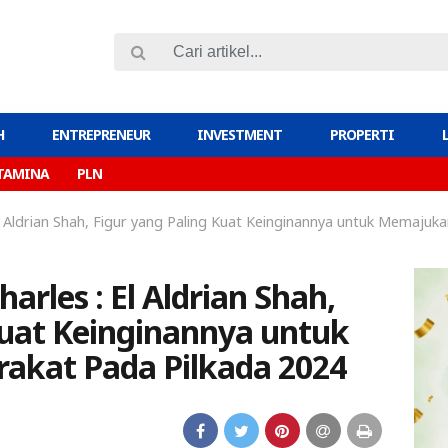
H
ENTREPRENEUR
INVESTMENT
PROPERTI
TAMINA
PLN
El Aldrian Shah, Figur yang Paling Kuat Keinginannya untuk Memaju
arles : El Aldrian Shah,
Kuat Keinginannya untuk
kat Pada Pilkada 2024