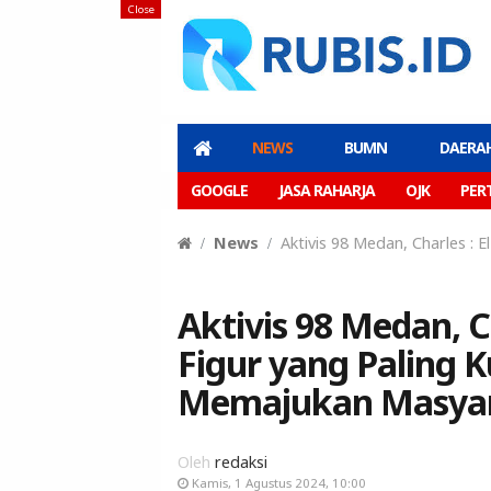
Close
NEWS
BUMN
DAERA
GOOGLE
JASA RAHARJA
OJK
PER
News
Aktivis 98 Medan, Charles : 
Aktivis 98 Medan, Ch
Figur yang Paling 
Memajukan Masyara
Oleh
redaksi
Kamis, 1 Agustus 2024, 10:00