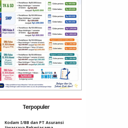
Terpopuler
Kodam I/BB dan PT Asuransi
Jiwasraya Bekerjasama