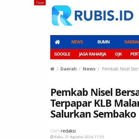
Close
NEWS
BUMN
DAERA
GOOGLE
JASA RAHARJA
OJK
PER
Daerah
News
Pemkab Nisel Ber
Pemkab Nisel Bers
Terpapar KLB Mala
Salurkan Sembako
Oleh
redaksi
Rabu, 21 Agustus 2024, 11:55