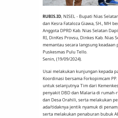
RUBIS.ID
, NISEL - Bupati Nias Selata
dan Kesra Fataloza Giawa, SH., MH b
Anggota DPRD Kab. Nias Selatan Dapi
RI, DinKes Provsu, Dinkes Kab. Nias 
memantau secara langsung keadaan p
Puskesmas Pulu Tello.
Senin, (19/09/2024).
Usai melakukan kunjungan kepada pa
Koordinasi bersama Forkopimcam PP. 
untuk selanjutnya Tim dari Kemenke
penyakit DBD dan Malaria di rumah-ru
dan Desa Orahili, serta melakukan 
ada/tidaknya jentik nyamuk di pena
serta melakukan penaburan bubuk Ab