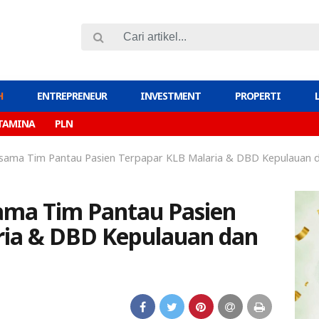
H
ENTREPRENEUR
INVESTMENT
PROPERTI
TAMINA
PLN
sama Tim Pantau Pasien Terpapar KLB Malaria & DBD Kepulauan 
ama Tim Pantau Pasien
ria & DBD Kepulauan dan