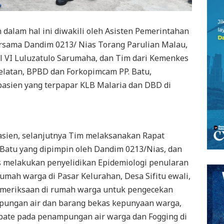
n dalam hal ini diwakili oleh Asisten Pemerintahan
ersama Dandim 0213/ Nias Torang Parulian Malau,
l VI Luluzatulo Sarumaha, dan Tim dari Kemenkes
Selatan, BPBD dan Forkopimcam PP. Batu,
asien yang terpapar KLB Malaria dan DBD di
sien, selanjutnya Tim melaksanakan Rapat
Batu yang dipimpin oleh Dandim 0213/Nias, dan
s melakukan penyelidikan Epidemiologi penularan
mah warga di Pasar Kelurahan, Desa Sifitu ewali,
pemeriksaan di rumah warga untuk pengecekan
mpungan air dan barang bekas kepunyaan warga,
ate pada penampungan air warga dan Fogging di