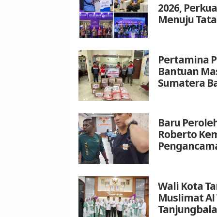
2026, Perku
Menuju Tata
Pertamina P
Bantuan Mas
Sumatera B
Baru Peroleh
Roberto Kem
Pengancam
Wali Kota T
Muslimat Al
Tanjungbala