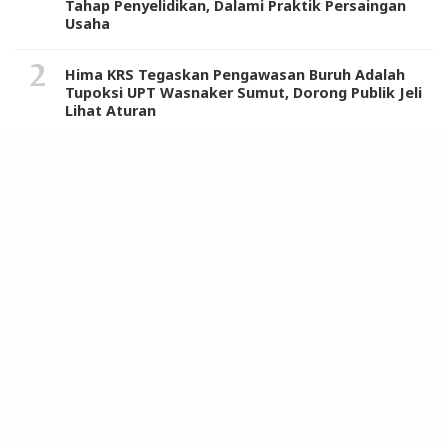
Tahap Penyelidikan, Dalami Praktik Persaingan
Usaha
Hima KRS Tegaskan Pengawasan Buruh Adalah
Tupoksi UPT Wasnaker Sumut, Dorong Publik Jeli
Lihat Aturan
Warga dan Tokoh Masyarakat Sambut Positif
Sosialisasi Komisi IX DPR RI dan Tim Program
MBG di Langkat
Harkitnas 2024, Pj Gubernur Sumut Terus Dorong
ASN Beri Pelayanan Terbaik Sambut Indonesia
Emas
Pemkab Deli Serdang Raih 3 Penghargaan dari
Pemprovsu, Wabup: Jangan Cepat Berpuas Diri