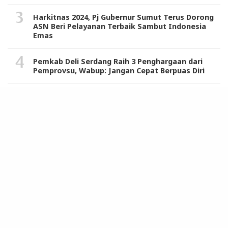
Harkitnas 2024, Pj Gubernur Sumut Terus Dorong
ASN Beri Pelayanan Terbaik Sambut Indonesia
Emas
Pemkab Deli Serdang Raih 3 Penghargaan dari
Pemprovsu, Wabup: Jangan Cepat Berpuas Diri
STM/Perwiridan Muslimin Apresiasi Penghargaan
Tertinggi Kerajaan Maroko untuk Hasrul Azwar
REDAKSI
SIBER