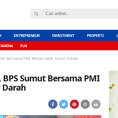
H
ENTREPRENEUR
INVESTMENT
PROPERTI
TAMINA
PLN
umut Bersama PMI Medan Gelar Donor Darah
4, BPS Sumut Bersama PMI
 Darah