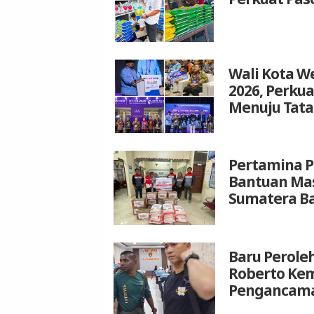
Wali Kota We
2026, Perku
Menuju Tata
Pertamina P
Bantuan Mas
Sumatera B
Baru Peroleh
Roberto Kem
Pengancam