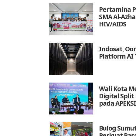
Pertamina P
SMA Al-Azh
HIV/AIDS
Indosat, Oo
Platform AI 
Wali Kota M
Digital Spli
pada APEKSI
Bulog Sumut
Perkuat Pas