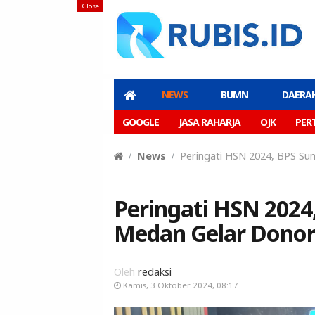
Close
NEWS
BUMN
DAERA
GOOGLE
JASA RAHARJA
OJK
PER
News
Peringati HSN 2024, BPS S
Peringati HSN 202
Medan Gelar Donor
Oleh
redaksi
Kamis, 3 Oktober 2024, 08:17