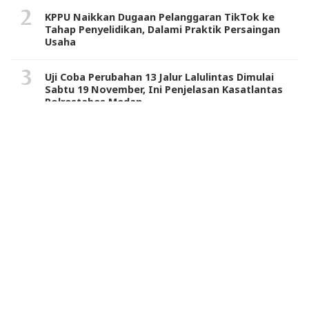
KPPU Naikkan Dugaan Pelanggaran TikTok ke
Tahap Penyelidikan, Dalami Praktik Persaingan
Usaha
Uji Coba Perubahan 13 Jalur Lalulintas Dimulai
Sabtu 19 November, Ini Penjelasan Kasatlantas
Polrestabes Medan
Warga dan Tokoh Masyarakat Sambut Positif
Sosialisasi Komisi IX DPR RI dan Tim Program
MBG di Langkat
Berikut Daftar 121 Produk Pro Israel, Air Minum
Kemasan Aqua dari Danone Masuk List Boikot