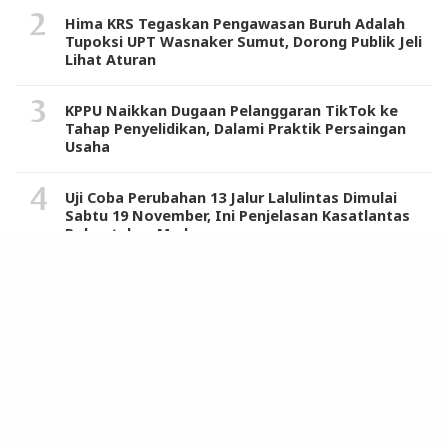
Hima KRS Tegaskan Pengawasan Buruh Adalah
Tupoksi UPT Wasnaker Sumut, Dorong Publik Jeli
Lihat Aturan
KPPU Naikkan Dugaan Pelanggaran TikTok ke
Tahap Penyelidikan, Dalami Praktik Persaingan
Usaha
Uji Coba Perubahan 13 Jalur Lalulintas Dimulai
Sabtu 19 November, Ini Penjelasan Kasatlantas
Polrestabes Medan
Berikut Daftar 121 Produk Pro Israel, Air Minum
Kemasan Aqua dari Danone Masuk List Boikot