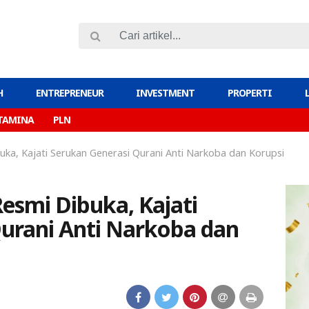
H
ENTREPRENEUR
INVESTMENT
PROPERTI
TAMINA
PLN
a, Kajati Serukan Generasi Qurani Anti Narkoba dan Korupsi
smi Dibuka, Kajati
urani Anti Narkoba dan