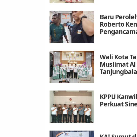
Baru Peroleh
Roberto Kem
Pengancam
Wali Kota T
Muslimat Al
Tanjungbala
KPPU Kanwil
Perkuat Sin
KAI Sumut d