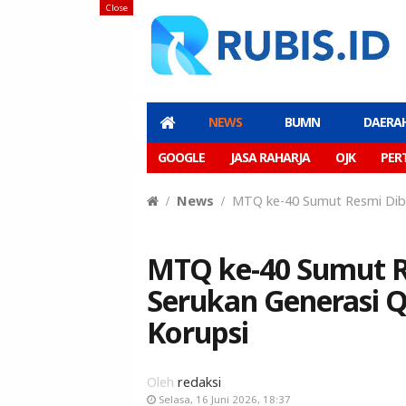
Close
NEWS
BUMN
DAERA
GOOGLE
JASA RAHARJA
OJK
PER
News
MTQ ke-40 Sumut Resmi Dibuk
MTQ ke-40 Sumut Re
Serukan Generasi Q
Korupsi
Oleh
redaksi
Selasa, 16 Juni 2026, 18:37