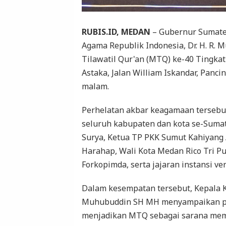
RUBIS.ID, MEDAN
– Gubernur Sumate
Agama Republik Indonesia, Dr. H. R
Tilawatil Qur'an (MTQ) ke-40 Tingka
Astaka, Jalan William Iskandar, Panci
malam.
Perhelatan akbar keagamaan tersebut
seluruh kabupaten dan kota se-Sumat
Surya, Ketua TP PKK Sumut Kahiyang
Harahap, Wali Kota Medan Rico Tri Pu
Forkopimda, serta jajaran instansi ve
Dalam kesempatan tersebut, Kepala K
Muhubuddin SH MH menyampaikan p
menjadikan MTQ sebagai sarana memb