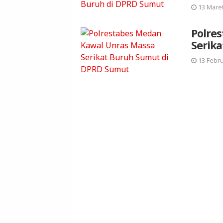
13 Maret
Polre
Serika
13 Febru