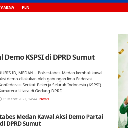
TAMINA
PLN
l Demo KSPSI di DPRD Sumut
RUBIS.ID, MEDAN – Polrestabes Medan kembali kawal
aksi demo dilakukan oleh gabungan lima Federasi
Konfederasi Serikat Pekerja Seluruh Indonesia (KSPSI)
Sumatera Utara di Gedung DPRD…
15 Maret 2023, 14:44
News
stabes Medan Kawal Aksi Demo Partai
 di DPRD Sumut