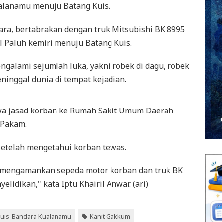
ualanamu menuju Batang Kuis.
ara, bertabrakan dengan truk Mitsubishi BK 8995
l Paluh kemiri menuju Batang Kuis.
ngalami sejumlah luka, yakni robek di dagu, robek
meninggal dunia di tempat kejadian.
wa jasad korban ke Rumah Sakit Umum Daerah
 Pakam.
 setelah mengetahui korban tewas.
si mengamankan sepeda motor korban dan truk BK
lidikan," kata Iptu Khairil Anwar. (ari)
 Kuis-Bandara Kualanamu
Kanit Gakkum