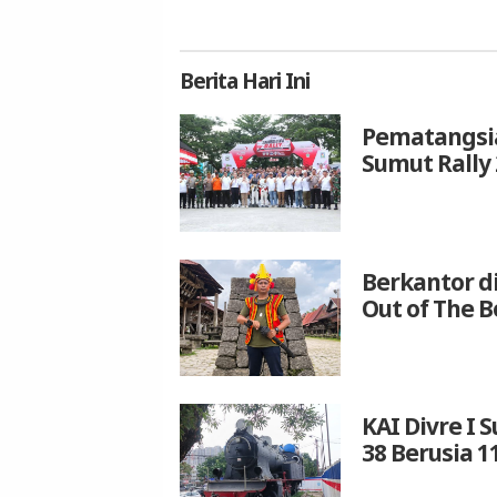
Berita
Hari Ini
Pematangsia
Sumut Rally 
Berkantor d
Out of The B
KAI Divre I
38 Berusia 1