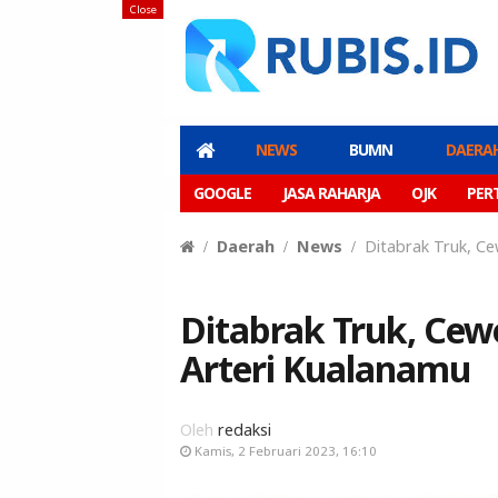
Close
NEWS
BUMN
DAERA
GOOGLE
JASA RAHARJA
OJK
PER
Daerah
News
Ditabrak Truk, Ce
Ditabrak Truk, Cew
Arteri Kualanamu
Oleh
redaksi
Kamis, 2 Februari 2023, 16:10