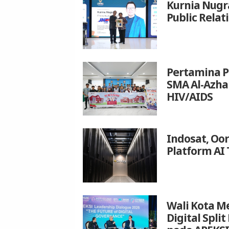
Kurnia Nugr
Public Relat
Pertamina P
SMA Al-Azh
HIV/AIDS
Indosat, Oo
Platform AI 
Wali Kota M
Digital Spli