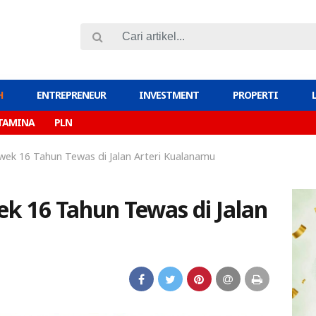
H
ENTREPRENEUR
INVESTMENT
PROPERTI
TAMINA
PLN
wek 16 Tahun Tewas di Jalan Arteri Kualanamu
ek 16 Tahun Tewas di Jalan